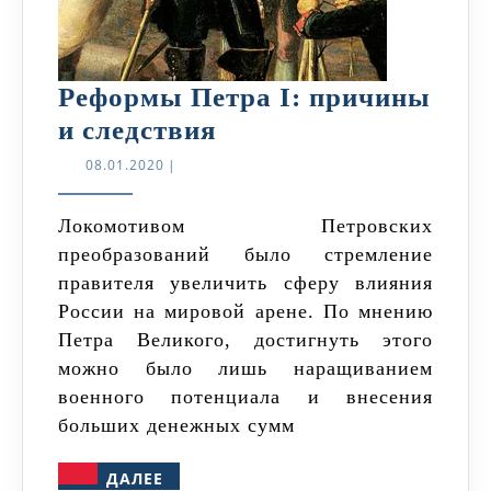
Реформы Петра I: причины
Реформы
и следствия
Петра
08.01.2020
08.01.2020
|
I:
причины
Локомотивом Петровских
преобразований было стремление
и
правителя увеличить сферу влияния
следствия
России на мировой арене. По мнению
Петра Великого, достигнуть этого
можно было лишь наращиванием
военного потенциала и внесения
больших денежных сумм
ДАЛЕЕ
ДАЛЕЕ