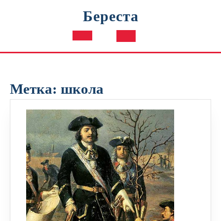
Перейти
Береста
к
содержимому
Кнопка
Открыть
Метка:
школа