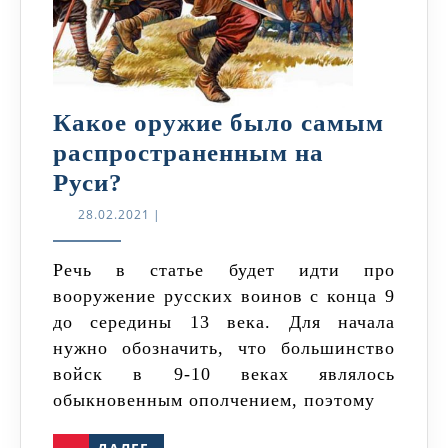
Какое оружие было самым
распространенным на
Какое
Руси?
оружие
28.02.2021
28.02.2021
|
было
самым
Речь в статье будет идти про
вооружение русских воинов с конца 9
распространенным
до середины 13 века. Для начала
на
нужно обозначить, что большинство
Руси?
войск в 9-10 веках являлось
обыкновенным ополчением, поэтому
ДАЛЕЕ