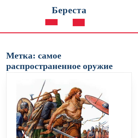
Перейти
Береста
к
содержимому
Кнопка
Открыть
Метка:
самое
распространенное оружие