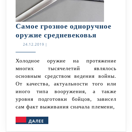
Самое грозное одноручное
Самое
оружие средневековья
грозное
24.12.2019
24.12.2019
|
одноручн
оружие
Холодное оружие на протяжение
многих тысячелетий являлось
средневе
основным средством ведения войны.
От качества, актуальности того или
иного типа вооружения, а также
уровня подготовки бойцов, зависел
сам факт выживания сначала племени,
ДАЛЕЕ
ДАЛЕЕ