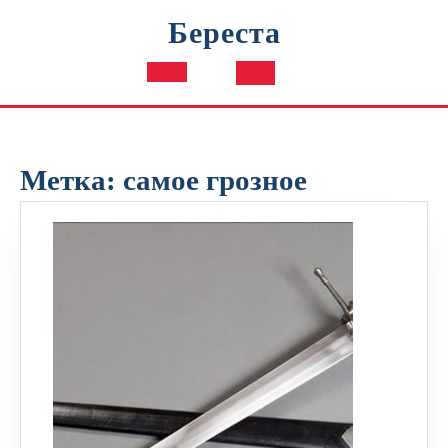
Перейти
Береста
к
содержимому
Кнопка
Открыть
Метка:
самое грозное