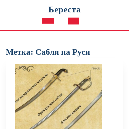
Перейти
Береста
к
содержимому
Кнопка
Открыть
Метка:
Сабля на Руси