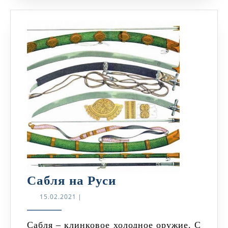
Сабля
Сабля на Руси
на
15.02.2021
15.02.2021
|
Руси
Сабля – клинковое холодное оружие. С