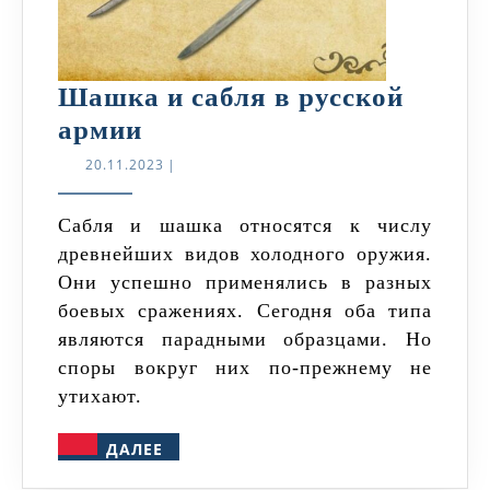
Шашка и сабля в русской
Шашка
армии
и
20.11.2023
20.11.2023
|
сабля
в
Сабля и шашка относятся к числу
древнейших видов холодного оружия.
русской
Они успешно применялись в разных
армии
боевых сражениях. Сегодня оба типа
являются парадными образцами. Но
споры вокруг них по-прежнему не
утихают.
ДАЛЕЕ
ДАЛЕЕ