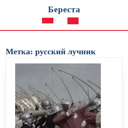
Перейти
Береста
к
содержимому
Кнопка
Открыть
Метка:
русский лучник