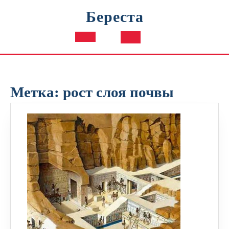
Перейти
Береста
к
содержимому
Кнопка
Открыть
Метка:
рост слоя почвы