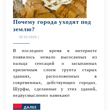
Почему города уходят под
Почему
землю?
города
05.02.2020
05.02.2020
|
уходят
под
В последнее время в интернете
появилось немало высосанных из
землю?
пальца сенсаций о засыпанных
приличным слоем грунта старых
зданиях, расположенных в
современных, действующих городах.
Шурфы, сделанные у этих зданий,
недвусмысленно намекают
ДАЛЕЕ
ДАЛЕЕ