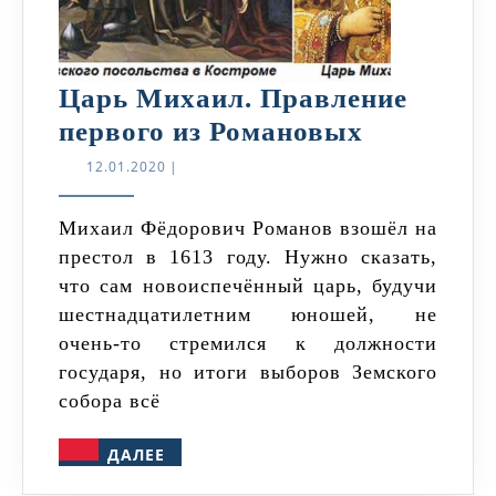
Царь Михаил. Правление
Царь
первого из Романовых
Михаил.
12.01.2020
12.01.2020
|
Правлени
первого
Михаил Фёдорович Романов взошёл на
престол в 1613 году. Нужно сказать,
из
что сам новоиспечённый царь, будучи
Романов
шестнадцатилетним юношей, не
очень-то стремился к должности
государя, но итоги выборов Земского
собора всё
ДАЛЕЕ
ДАЛЕЕ