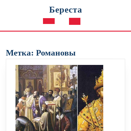
Перейти
Береста
к
содержимому
Кнопка
Открыть
Метка:
Романовы