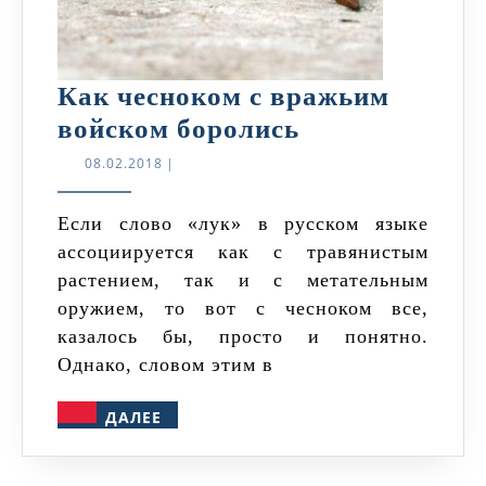
Как чесноком с вражьим
Как
войском боролись
чесноком
08.02.2018
08.02.2018
|
с
вражьим
Если слово «лук» в русском языке
ассоциируется как с травянистым
войском
растением, так и с метательным
боролись
оружием, то вот с чесноком все,
казалось бы, просто и понятно.
Однако, словом этим в
ДАЛЕЕ
ДАЛЕЕ