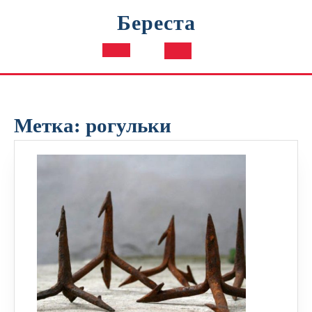
Перейти
Береста
к
содержимому
Кнопка
Открыть
Метка:
рогульки