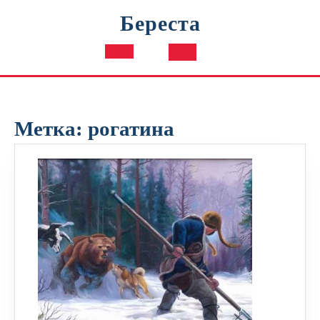
Перейти
Береста
к
содержимому
Кнопка
Открыть
Метка:
рогатина