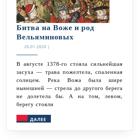
Битва на Воже и род
Битва
Вельяминовых
на
26.01.2020
26.01.2020
|
Воже
и
В августе 1378-го стояла сильнейшая
засуха — трава пожелтела, спаленная
род
солнцем. Река Вожа была шире
Вельяминовых
нынешней — стрела до другого берега
не долетела бы. А на том, левом,
берегу стояли
ДАЛЕЕ
ДАЛЕЕ