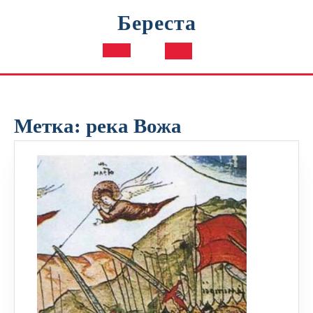
Перейти
Береста
к
содержимому
Кнопка
Открыть
Метка:
река Вожа