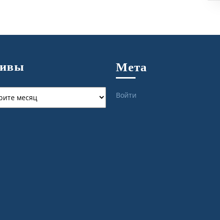
хивы
Мета
ы
Войти