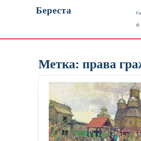
Перейти
Береста
к
Г
содержимому
О
Метка:
права гр