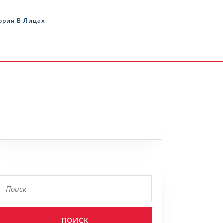
ория В Лицах
Найти: