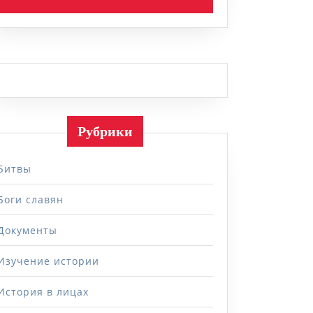
Рубрики
Битвы
Боги славян
Документы
Изучение истории
История в лицах