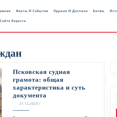
лавная
Факты И События
Оружие И Доспехи
Битвы
Ист
 Сайте Береста
аждан
Псковская судная
грамота: общая
характеристика и суть
Псковская
документа
судная
21.12.2023
21.12.2023
|
грамота: