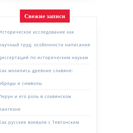
Свежие записи
Историческое исследование как
научный труд: особенности написания
диссертаций по историческим наукам
Как молились древние славяне:
обряды и символы
Перун и его роль в славянском
пантеоне
Как русские воевали с Тевтонским