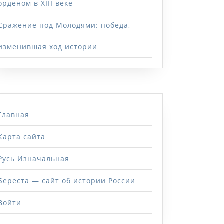
орденом в XIII веке
Сражение под Молодями: победа,
изменившая ход истории
Главная
Карта сайта
Русь Изначальная
Береста — сайт об истории России
Войти