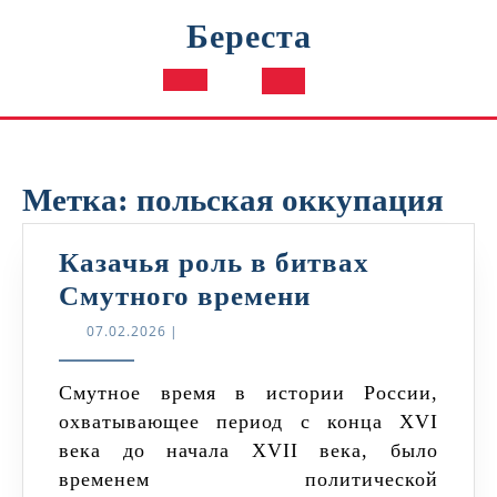
Перейти
Береста
к
содержимому
Кнопка
Открыть
Метка:
польская оккупация
Казачья роль в битвах
Казачья
Смутного времени
роль
07.02.2026
07.02.2026
|
в
битвах
Смутное время в истории России,
охватывающее период с конца XVI
Смутного
века до начала XVII века, было
времени
временем политической