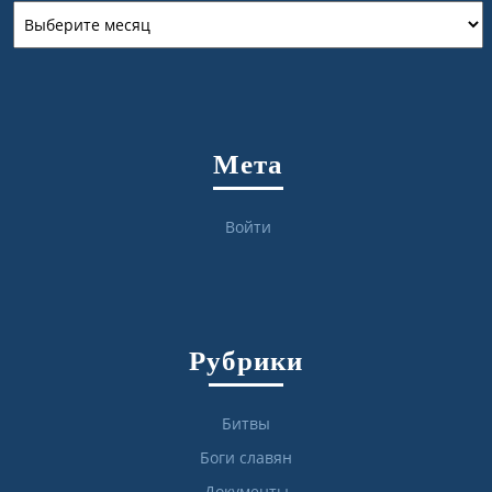
Архивы
Мета
Войти
Рубрики
Битвы
Боги славян
Документы