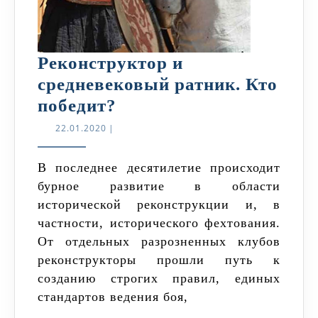
Реконструктор и
средневековый ратник. Кто
Реконструктор
победит?
и
22.01.2020
22.01.2020
|
средневековый
ратник.
В последнее десятилетие происходит
бурное развитие в области
Кто
исторической реконструкции и, в
победит?
частности, исторического фехтования.
От отдельных разрозненных клубов
реконструкторы прошли путь к
созданию строгих правил, единых
стандартов ведения боя,