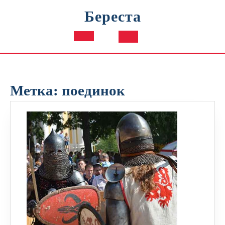
Перейти
Береста
к
содержимому
Кнопка
Открыть
Метка:
поединок