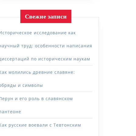
Свежие записи
Историческое исследование как
научный труд: особенности написания
диссертаций по историческим наукам
Как молились древние славяне:
обряды и символы
Перун и его роль в славянском
пантеоне
Как русские воевали с Тевтонским