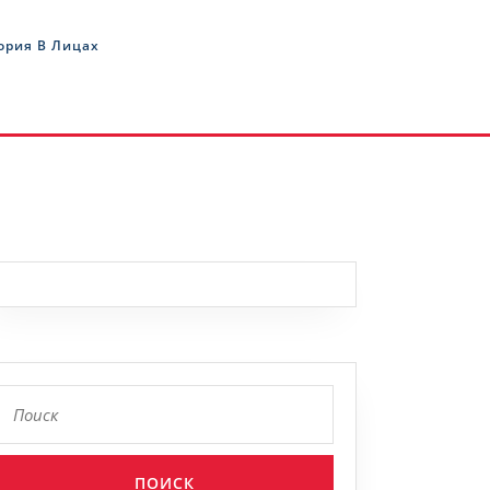
ория В Лицах
Найти: