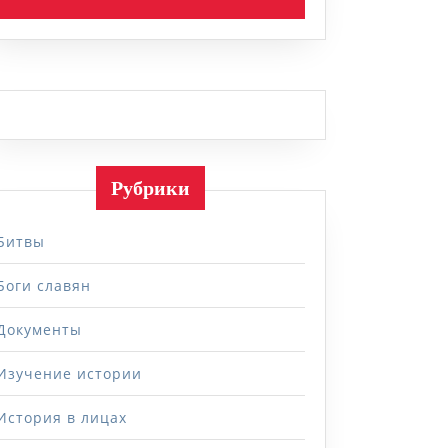
Рубрики
Битвы
Боги славян
Документы
Изучение истории
История в лицах