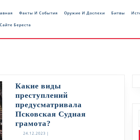
лавная
Факты И События
Оружие И Доспехи
Битвы
Ист
 Сайте Береста
Какие виды
преступлений
предусматривала
Псковская Судная
Какие
грамота?
виды
24.12.2023
24.12.2023
|