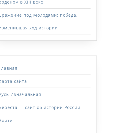
орденом в XIII веке
Сражение под Молодями: победа,
изменившая ход истории
Главная
Карта сайта
Русь Изначальная
Береста — сайт об истории России
Войти