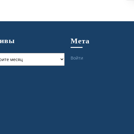
хивы
Мета
ы
Войти