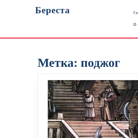
Перейти
Береста
к
Г
содержимому
О
Метка:
поджог