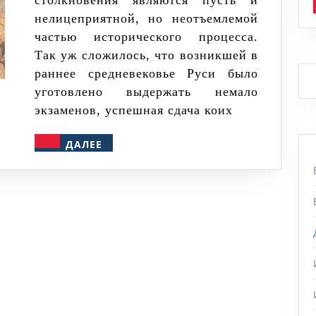
столкновения являются пусть и
историю
нелицеприятной, но неотъемлемой
Россия
частью исторического процесса.
провела
Так уж сложилось, что возникшей в
в
раннее средневековье Руси было
войнах?
уготовлено выдержать немало
экзаменов, успешная сдача коих
ДАЛЕЕ
ДАЛЕЕ