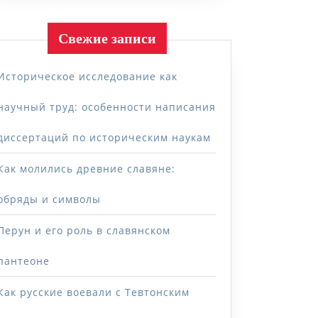
Свежие записи
Историческое исследование как
научный труд: особенности написания
диссертаций по историческим наукам
Как молились древние славяне:
обряды и символы
Перун и его роль в славянском
пантеоне
Как русские воевали с Тевтонским