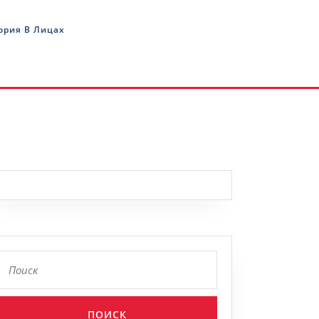
ория В Лицах
Найти: