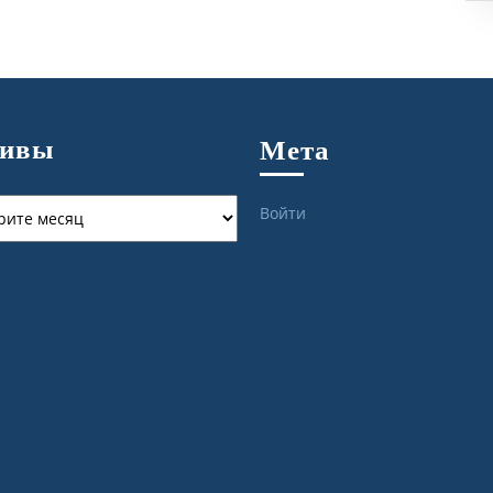
хивы
Мета
ы
Войти