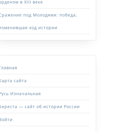
орденом в XIII веке
Сражение под Молодями: победа,
изменившая ход истории
Главная
Карта сайта
Русь Изначальная
Береста — сайт об истории России
Войти