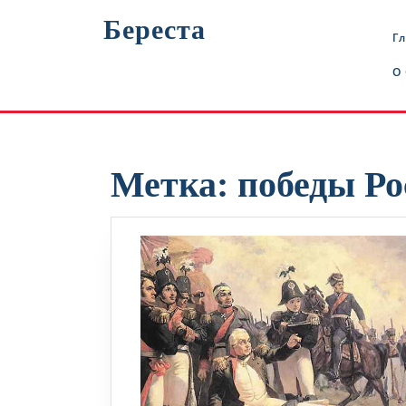
Перейти
Береста
к
Г
содержимому
О
Метка:
победы Ро