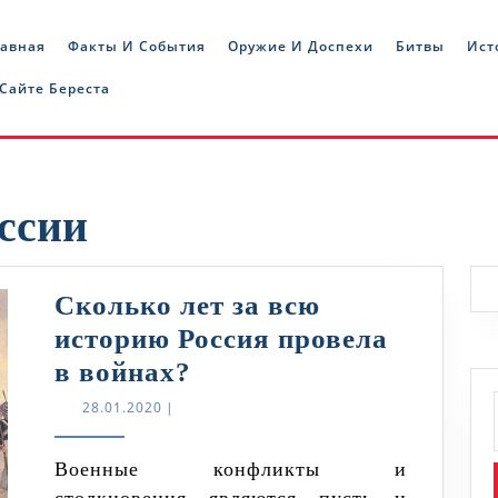
лавная
Факты И События
Оружие И Доспехи
Битвы
Ист
 Сайте Береста
ссии
Сколько лет за всю
историю Россия провела
Сколько
в войнах?
лет
28.01.2020
28.01.2020
|
за
всю
Военные конфликты и