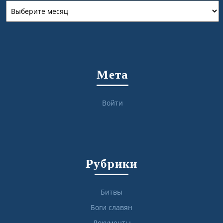
Архивы
Мета
Войти
Рубрики
Битвы
Боги славян
Документы