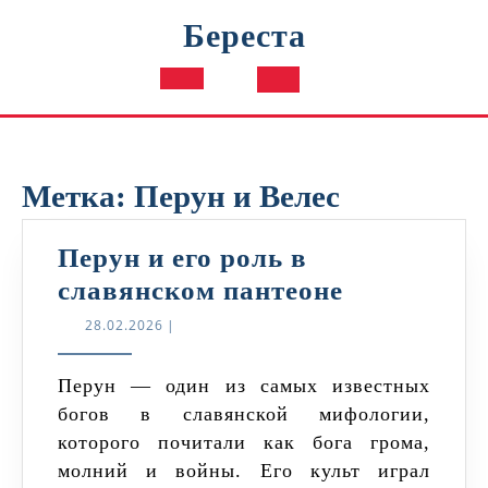
Перейти
Береста
к
содержимому
Кнопка
Открыть
Метка:
Перун и Велес
Перун и его роль в
Перун
славянском пантеоне
и
28.02.2026
28.02.2026
|
его
роль
Перун — один из самых известных
богов в славянской мифологии,
в
которого почитали как бога грома,
славянско
молний и войны. Его культ играл
пантеоне