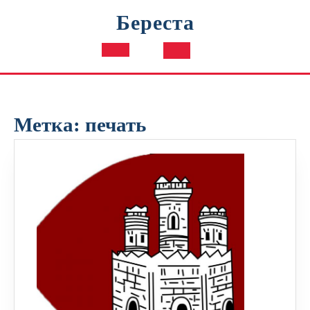
Перейти
Береста
к
содержимому
Кнопка
Открыть
Метка:
печать