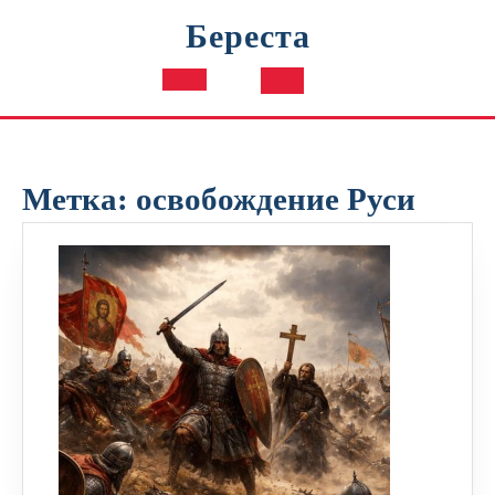
Перейти
Береста
к
содержимому
Кнопка
Открыть
Метка:
освобождение Руси