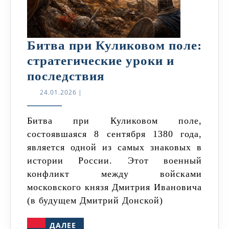
Битва при Куликовом поле:
стратегические уроки и
Битва
последствия
при
24.01.2026
24.01.2026
|
Куликовом
поле:
Битва при Куликовом поле,
состоявшаяся 8 сентября 1380 года,
стратегические
является одной из самых знаковых в
уроки
истории России. Этот военный
и
конфликт между войсками
последствия
московского князя Дмитрия Ивановича
(в будущем Дмитрий Донской)
ДАЛЕЕ
ДАЛЕЕ