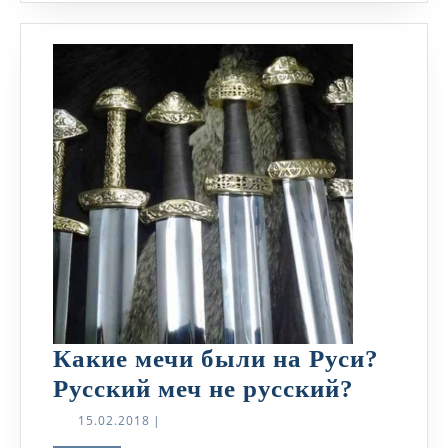
Какие мечи были на Руси?
Какие
Русский меч не русский?
мечи
15.02.2018
15.02.2018
|
были