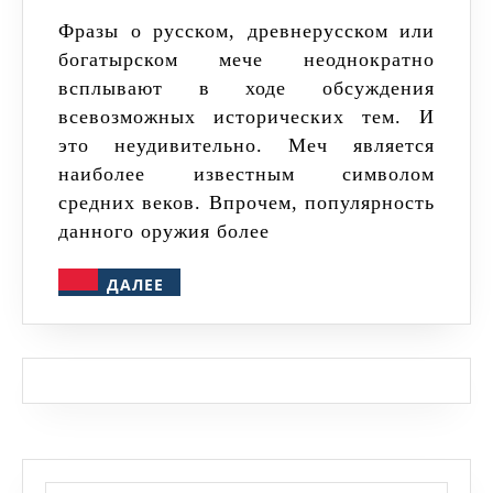
на
Фразы о русском, древнерусском или
богатырском мече неоднократно
Руси?
всплывают в ходе обсуждения
Русски
всевозможных исторических тем. И
меч
это неудивительно. Меч является
не
наиболее известным символом
русски
средних веков. Впрочем, популярность
данного оружия более
ДАЛЕЕ
ДАЛЕЕ
Найти: