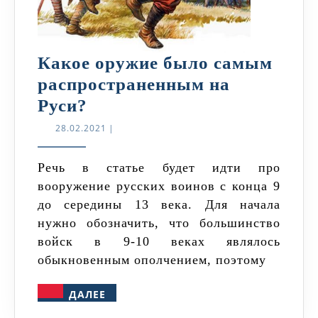
Какое оружие было самым
распространенным на
Какое
Руси?
оружие
28.02.2021
28.02.2021
|
было
самым
Речь в статье будет идти про
вооружение русских воинов с конца 9
распространенным
до середины 13 века. Для начала
на
нужно обозначить, что большинство
Руси?
войск в 9-10 веках являлось
обыкновенным ополчением, поэтому
ДАЛЕЕ
ДАЛЕЕ