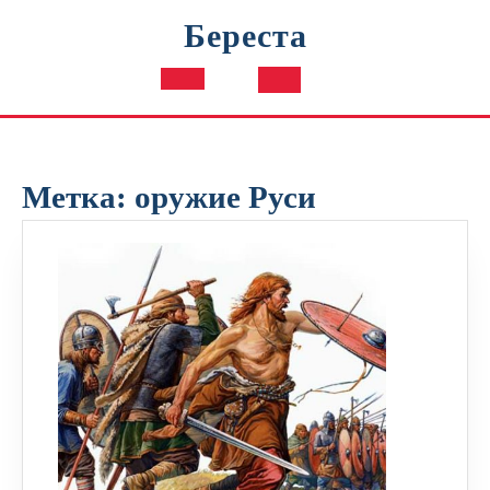
Перейти
Береста
к
содержимому
Кнопка
Открыть
Метка:
оружие Руси