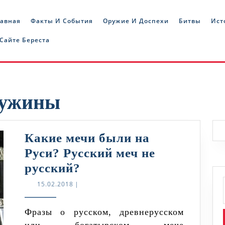
лавная
Факты И События
Оружие И Доспехи
Битвы
Ист
 Сайте Береста
ружины
Какие мечи были на
Руси? Русский меч не
Какие
русский?
мечи
15.02.2018
15.02.2018
|
были
на
Фразы о русском, древнерусском