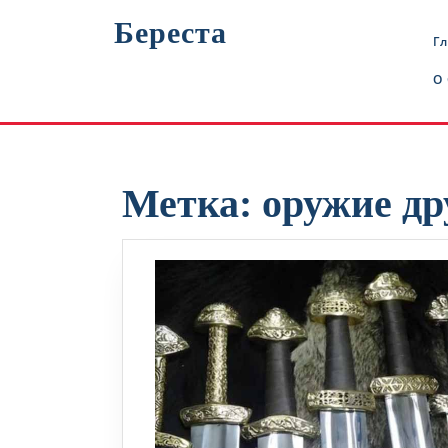
Перейти
Береста
к
Г
содержимому
О
Метка:
оружие д