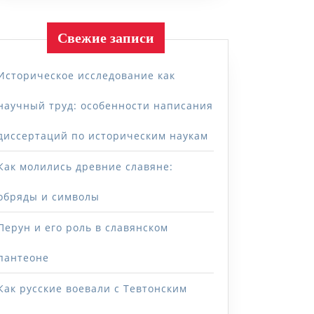
Свежие записи
Историческое исследование как
научный труд: особенности написания
диссертаций по историческим наукам
Как молились древние славяне:
обряды и символы
Перун и его роль в славянском
пантеоне
Как русские воевали с Тевтонским