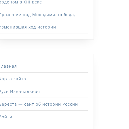
орденом в XIII веке
Сражение под Молодями: победа,
изменившая ход истории
Главная
Карта сайта
Русь Изначальная
Береста — сайт об истории России
Войти