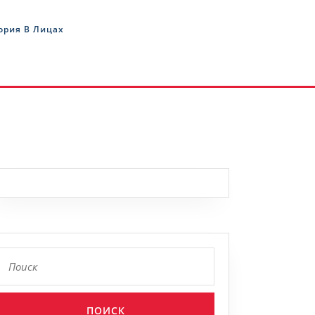
ория В Лицах
Найти: