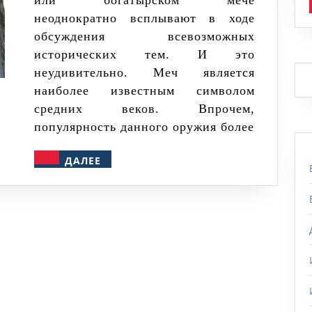
или богатырском мече
Руси?
неоднократно всплывают в ходе
Русский
обсуждения всевозможных
меч
исторических тем. И это
не
неудивительно. Меч является
русский?
наиболее известным символом
средних веков. Впрочем,
популярность данного оружия более
ДАЛЕЕ
ДАЛЕЕ