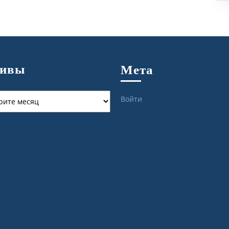
хивы
Мета
ы
Войти