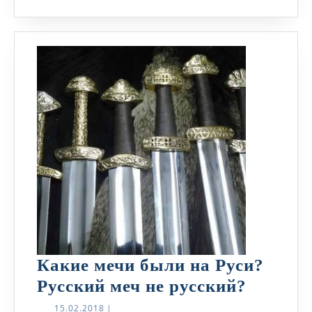
Какие мечи были на Руси?
Какие
Русский меч не русский?
мечи
15.02.2018
15.02.2018
|