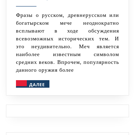
были
на
Фразы о русском, древнерусском или
богатырском мече неоднократно
Руси?
всплывают в ходе обсуждения
Русски
всевозможных исторических тем. И
меч
это неудивительно. Меч является
не
наиболее известным символом
русски
средних веков. Впрочем, популярность
данного оружия более
ДАЛЕЕ
ДАЛЕЕ