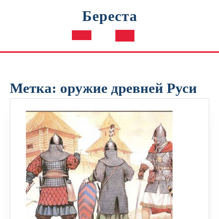
Перейти
Береста
к
содержимому
Кнопка
Открыть
Метка:
оружие древней Руси