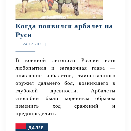
Когда появился арбалет на
Когда
Руси
появился
24.12.2023
24.12.2023
|
арбалет
на
В военной летописи России есть
любопытная и загадочная глава —
Руси
появление арбалетов, таинственного
оружия дальнего боя, возникшего в
глубокой древности. Арбалеты
способны были коренным образом
изменить ход сражений и
предопределить
ДАЛЕЕ
ДАЛЕЕ