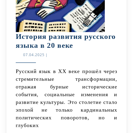
История развития русского
История
языка в 20 веке
развития
07.04.2025
07.04.2025
|
русского
языка
Русский язык в XX веке прошёл через
стремительные трансформации,
в
отражая бурные исторические
20
события, социальные изменения и
веке
развитие культуры. Это столетие стало
эпохой не только кардинальных
политических поворотов, но и
глубоких