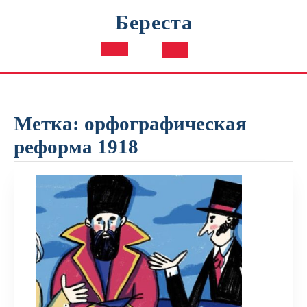
Перейти
Береста
к
содержимому
Кнопка
Открыть
Метка:
орфографическая
реформа 1918