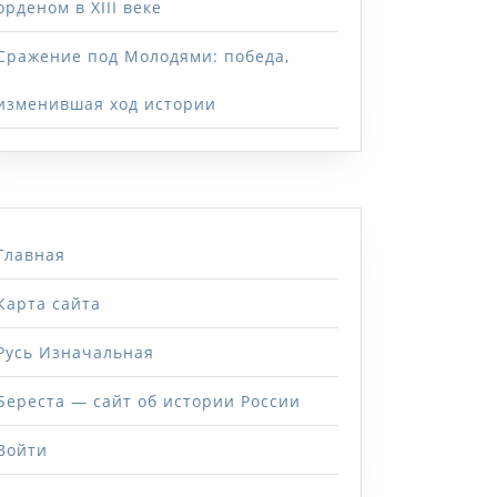
орденом в XIII веке
Сражение под Молодями: победа,
изменившая ход истории
Главная
Карта сайта
Русь Изначальная
Береста — сайт об истории России
Войти