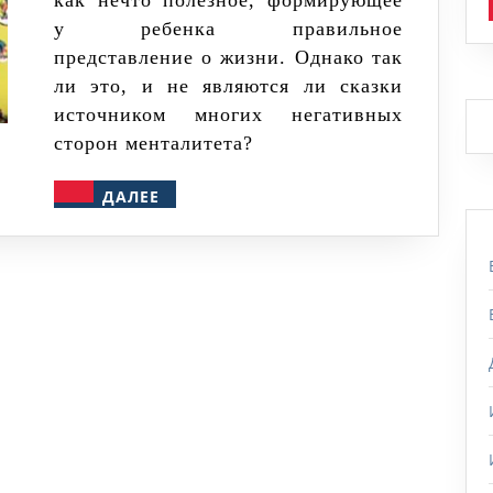
как нечто полезное, формирующее
Обзор
у ребенка правильное
сказки
представление о жизни. Однако так
«Ох»
ли это, и не являются ли сказки
источником многих негативных
сторон менталитета?
ДАЛЕЕ
ДАЛЕЕ