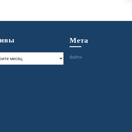
хивы
Мета
ы
Войти