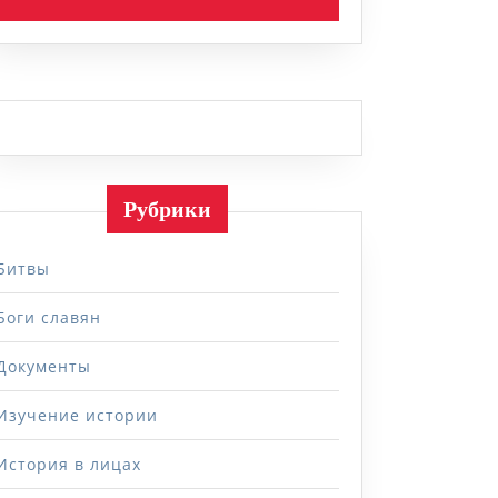
Рубрики
Битвы
Боги славян
Документы
Изучение истории
История в лицах