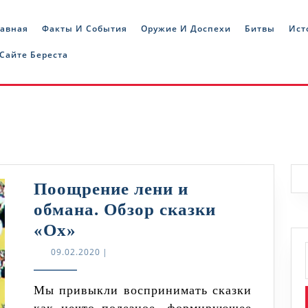
лавная
Факты И События
Оружие И Доспехи
Битвы
Ист
 Сайте Береста
Поощрение лени и
обмана. Обзор сказки
Поощрение
«Ох»
лени
09.02.2020
09.02.2020
|
и
обмана.
Мы привыкли воспринимать сказки