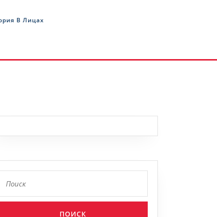
ория В Лицах
Найти: