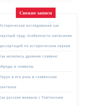
Свежие записи
Историческое исследование как
научный труд: особенности написания
диссертаций по историческим наукам
Как молились древние славяне:
обряды и символы
Перун и его роль в славянском
пантеоне
Как русские воевали с Тевтонским