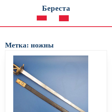
Перейти
Береста
к
содержимому
Кнопка
Открыть
Метка:
ножны