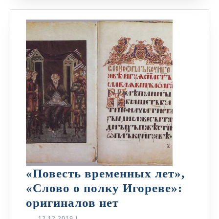
«Повесть временных лет»,
«Слово о полку Игореве»:
«Повесть
оригиналов нет
временных
12.12.2019
12.12.2019
|