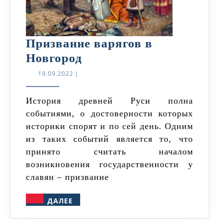
Призвание варягов в
Призвание
Новгород
варягов
19.09.2022
19.09.2022
|
в
Новгород
История древней Руси полна
событиями, о достоверности которых
историки спорят и по сей день. Одним
из таких событий является то, что
принято считать началом
возникновения государственности у
славян – призвание
ДАЛЕЕ
ДАЛЕЕ