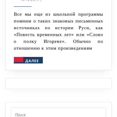
лет»,
«Слово
Все мы еще из школьной программы
помним о таких знаковых письменных
о
источниках по истории Руси, как
полку
«Повесть временных лет» или «Слово
Игореве»:
о полку Игореве». Обычно по
оригиналов
отношению к этим произведениям
нет
ДАЛЕЕ
ДАЛЕЕ
Найти: