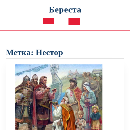
Перейти
Береста
к
содержимому
Кнопка
Открыть
Метка:
Нестор