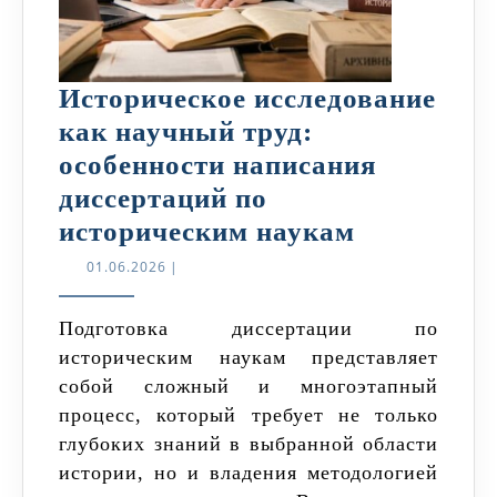
Историческое исследование
как научный труд:
особенности написания
диссертаций по
Историчес
историческим наукам
исследова
01.06.2026
01.06.2026
|
как
научный
Подготовка диссертации по
историческим наукам представляет
труд:
собой сложный и многоэтапный
особеннос
процесс, который требует не только
написани
глубоких знаний в выбранной области
диссертац
истории, но и владения методологией
по