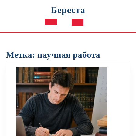
Перейти
Береста
к
содержимому
Кнопка
Открыть
Метка:
научная работа