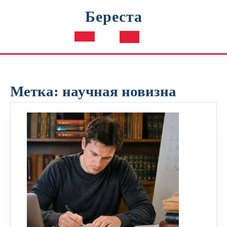
Перейти
Береста
к
содержимому
Кнопка
Открыть
Метка:
научная новизна