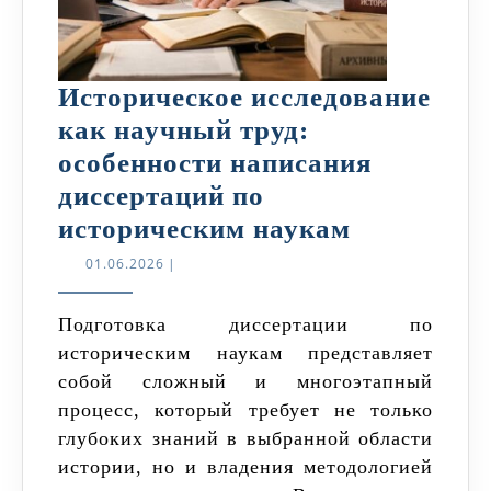
Историческое исследование
как научный труд:
особенности написания
диссертаций по
Историчес
историческим наукам
исследова
01.06.2026
01.06.2026
|
как
научный
Подготовка диссертации по
историческим наукам представляет
труд:
собой сложный и многоэтапный
особеннос
процесс, который требует не только
написани
глубоких знаний в выбранной области
диссертац
истории, но и владения методологией
по