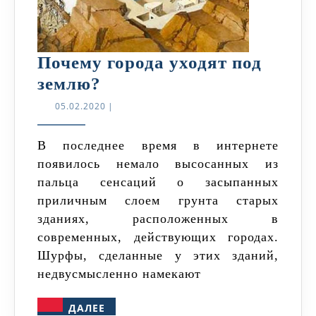
Почему города уходят под
Почему
землю?
города
05.02.2020
05.02.2020
|
уходят
под
В последнее время в интернете
появилось немало высосанных из
землю?
пальца сенсаций о засыпанных
приличным слоем грунта старых
зданиях, расположенных в
современных, действующих городах.
Шурфы, сделанные у этих зданий,
недвусмысленно намекают
ДАЛЕЕ
ДАЛЕЕ