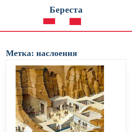
Перейти
Береста
к
содержимому
Кнопка
Открыть
Метка:
наслоения