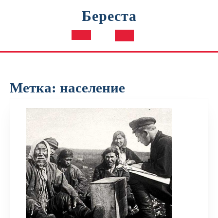
Перейти
Береста
к
содержимому
Кнопка
Открыть
Метка:
население