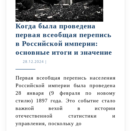
Когда была проведена
первая всеобщая перепись
в Российской империи:
Когд
основные итоги и значение
была
28.12.2024
28.12.2024
|
пров
перв
Первая всеобщая перепись населения
Российской империи была проведена
всео
28 января (9 февраля по новому
пере
стилю) 1897 года. Это событие стало
в
важной вехой в истории
Росс
отечественной статистики и
импе
управления, поскольку до
осно