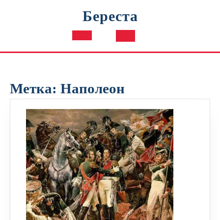
Перейти
Береста
к
содержимому
Кнопка
Открыть
Метка:
Наполеон