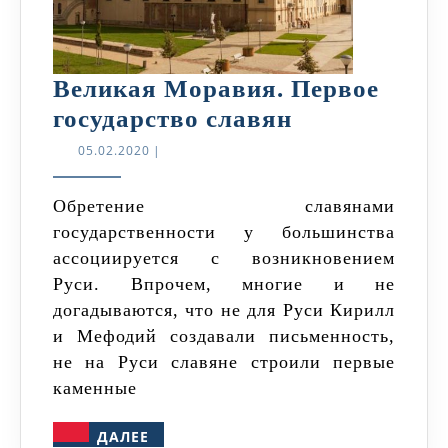
Великая Моравия. Первое
Великая
государство славян
Моравия.
05.02.2020
05.02.2020
|
Первое
государство
Обретение славянами
государственности у большинства
славян
ассоциируется с возникновением
Руси. Впрочем, многие и не
догадываются, что не для Руси Кирилл
и Мефодий создавали письменность,
не на Руси славяне строили первые
каменные
ДАЛЕЕ
ДАЛЕЕ