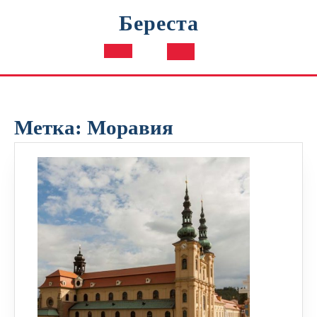
Перейти
Береста
к
содержимому
Кнопка
Открыть
Метка:
Моравия