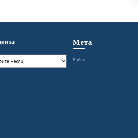
хивы
Мета
ы
Войти