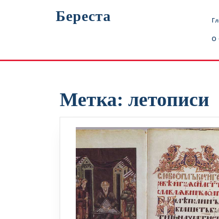
Перейти
Береста
к
Г
содержимому
О
Метка:
летописи