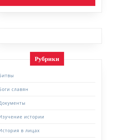
Рубрики
Битвы
Боги славян
Документы
Изучение истории
История в лицах