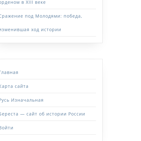
орденом в XIII веке
Сражение под Молодями: победа,
изменившая ход истории
Главная
Карта сайта
Русь Изначальная
Береста — сайт об истории России
Войти