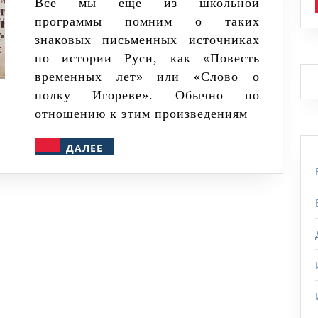
«Слово
Все мы еще из школьной
программы помним о таких
о
знаковых письменных источниках
полку
по истории Руси, как «Повесть
Игореве»:
временных лет» или «Слово о
оригиналов
полку Игореве». Обычно по
нет
отношению к этим произведениям
ДАЛЕЕ
ДАЛЕЕ