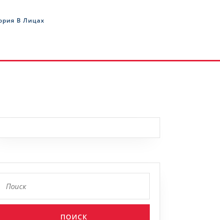
ория В Лицах
Найти: