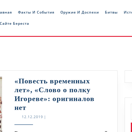
лавная
Факты И События
Оружие И Доспехи
Битвы
Ист
 Сайте Береста
«Повесть временных
лет», «Слово о полку
Игореве»: оригиналов
«Повесть
нет
временных
12.12.2019
12.12.2019
|
лет»,