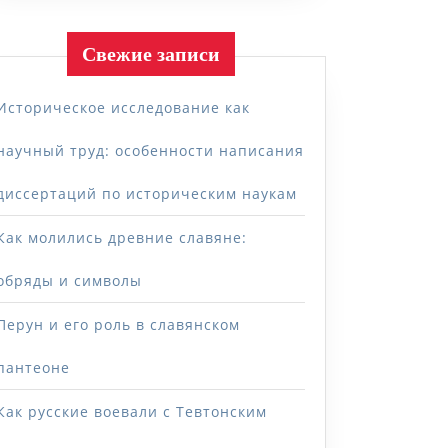
Свежие записи
Историческое исследование как
научный труд: особенности написания
диссертаций по историческим наукам
Как молились древние славяне:
обряды и символы
Перун и его роль в славянском
пантеоне
Как русские воевали с Тевтонским