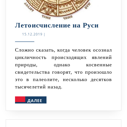
Летоисч
Летоисчисление на Руси
на
15.12.2019
15.12.2019
|
Руси
Сложно сказать, когда человек осознал
цикличность происходящих явлений
природы, однако косвенные
свидетельства говорят, что произошло
это в палеолите, несколько десятков
тысячелетий назад.
ДАЛЕЕ
ДАЛЕЕ