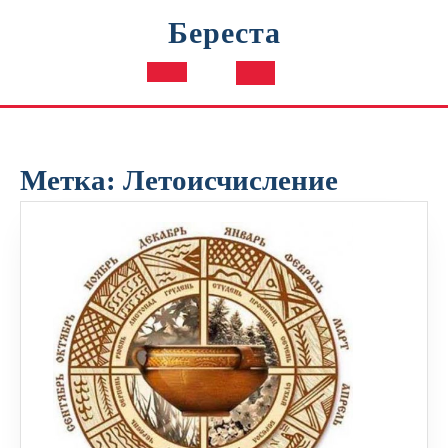
Перейти
Береста
к
содержимому
Кнопка
Открыть
Метка:
Летоисчисление