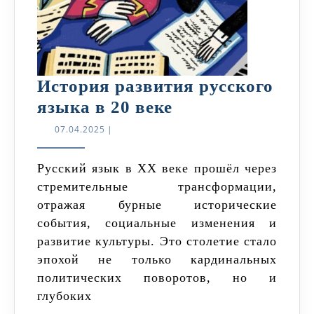
История развития русского
История
языка в 20 веке
развития
07.04.2025
07.04.2025
|
русского
языка
Русский язык в XX веке прошёл через
стремительные трансформации,
в
отражая бурные исторические
20
события, социальные изменения и
веке
развитие культуры. Это столетие стало
эпохой не только кардинальных
политических поворотов, но и
глубоких