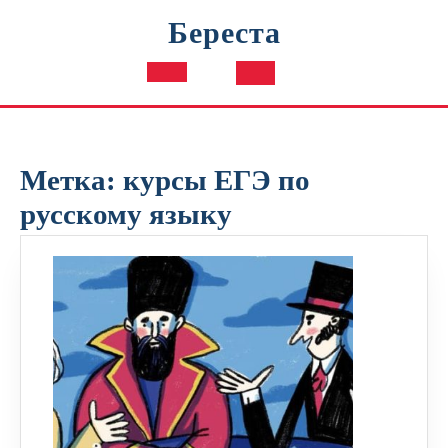
Перейти
Береста
к
содержимому
Кнопка
Открыть
Метка:
курсы ЕГЭ по
русскому языку