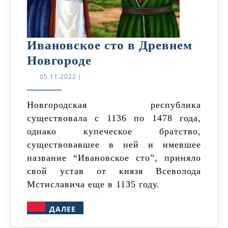
Ивановское сто в Древнем
Ивановское
Новгороде
сто
05.11.2022
05.11.2022
|
в
Древнем
Новгородская республика
существовала с 1136 по 1478 года,
Новгороде
однако купеческое братство,
существовавшее в ней и имевшее
название “Ивановское сто”, приняло
свой устав от князя Всеволода
Мстиславича еще в 1135 году.
ДАЛЕЕ
ДАЛЕЕ