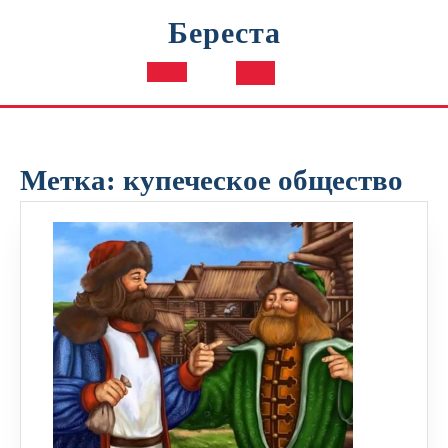
Перейти
Береста
к
содержимому
Кнопка
Открыть
Метка:
купеческое общество