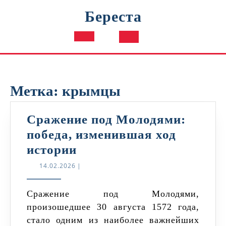
Перейти
Береста
к
содержимому
Кнопка
Открыть
Метка:
крымцы
Сражение под Молодями:
победа, изменившая ход
Сражение
истории
под
14.02.2026
14.02.2026
|
Молодями:
победа,
Сражение под Молодями,
произошедшее 30 августа 1572 года,
изменившая
стало одним из наиболее важнейших
ход