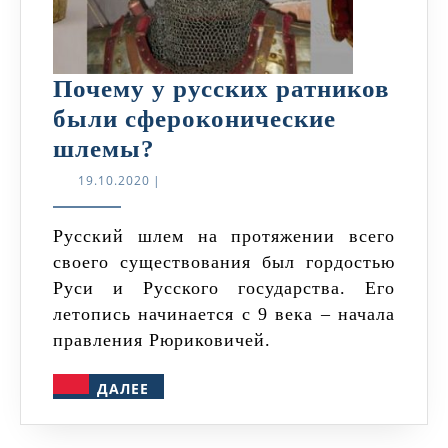
Почему у русских ратников
были сфероконические
Почему
шлемы?
у
19.10.2020
19.10.2020
|
русских
ратников
Русский шлем на протяжении всего
своего существования был гордостью
были
Руси и Русского государства. Его
сфероконические
летопись начинается с 9 века – начала
шлемы?
правления Рюриковичей.
ДАЛЕЕ
ДАЛЕЕ