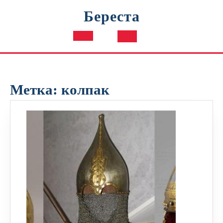
Перейти
Береста
к
содержимому
Кнопка
Открыть
Метка:
колпак