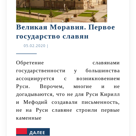
Великая Моравия. Первое
Великая
государство славян
Моравия.
05.02.2020
05.02.2020
|
Первое
государство
Обретение славянами
государственности у большинства
славян
ассоциируется с возникновением
Руси. Впрочем, многие и не
догадываются, что не для Руси Кирилл
и Мефодий создавали письменность,
не на Руси славяне строили первые
каменные
ДАЛЕЕ
ДАЛЕЕ