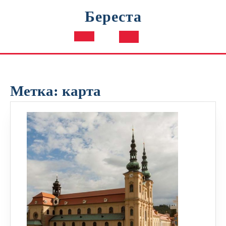
Перейти
Береста
к
содержимому
Кнопка
Открыть
Метка:
карта