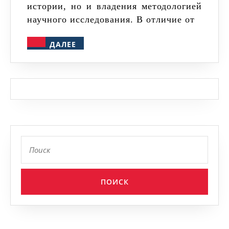
диссертац
истории, но и владения методологией
по
научного исследования. В отличие от
историчес
ДАЛЕЕ
ДАЛЕЕ
наукам
Найти: