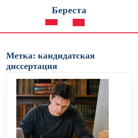
Перейти
Береста
к
содержимому
Кнопка
Открыть
Метка:
кандидатская
диссертация