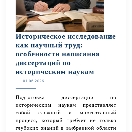
Историческое исследование
как научный труд:
особенности написания
диссертаций по
Историчес
историческим наукам
исследова
01.06.2026
01.06.2026
|
как
научный
Подготовка диссертации по
историческим наукам представляет
труд:
собой сложный и многоэтапный
особеннос
процесс, который требует не только
написани
глубоких знаний в выбранной области