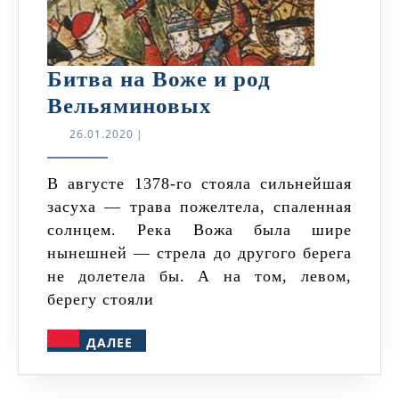
Битва на Воже и род
Битва
Вельяминовых
на
26.01.2020
26.01.2020
|
Воже
и
В августе 1378-го стояла сильнейшая
засуха — трава пожелтела, спаленная
род
солнцем. Река Вожа была шире
Вельяминовых
нынешней — стрела до другого берега
не долетела бы. А на том, левом,
берегу стояли
ДАЛЕЕ
ДАЛЕЕ