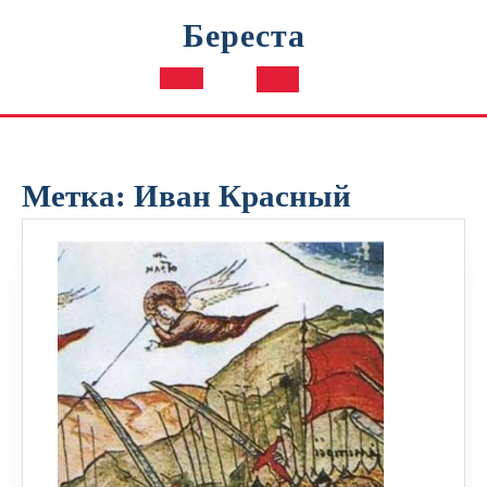
Перейти
Береста
к
содержимому
Кнопка
Открыть
Метка:
Иван Красный