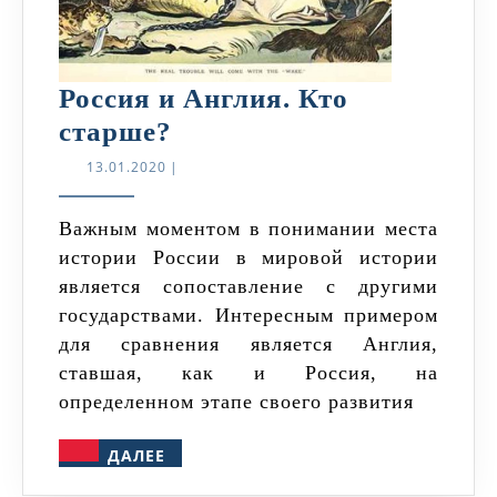
Россия и Англия. Кто
Россия
старше?
и
13.01.2020
13.01.2020
|
Англия.
Кто
Важным моментом в понимании места
истории России в мировой истории
старше?
является сопоставление с другими
государствами. Интересным примером
для сравнения является Англия,
ставшая, как и Россия, на
определенном этапе своего развития
ДАЛЕЕ
ДАЛЕЕ