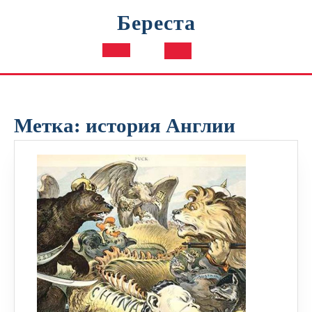
Перейти
Береста
к
содержимому
Кнопка
Открыть
Метка:
история Англии