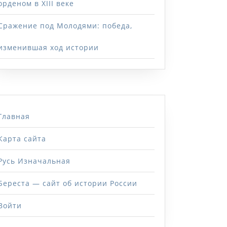
орденом в XIII веке
Сражение под Молодями: победа,
изменившая ход истории
Главная
Карта сайта
Русь Изначальная
Береста — сайт об истории России
Войти