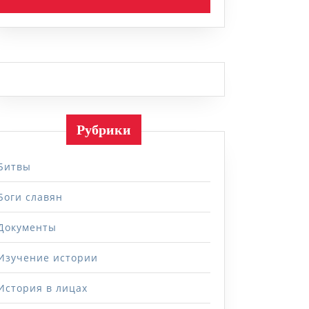
ние
ти
ий
Рубрики
ким
Битвы
Боги славян
Документы
Изучение истории
История в лицах