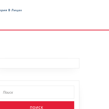
ория В Лицах
Найти:
кое