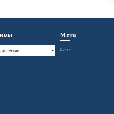
хивы
Мета
ы
Войти