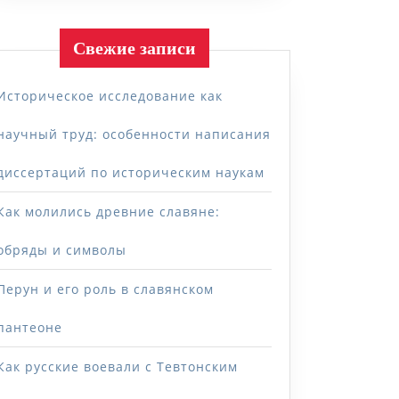
Свежие записи
Историческое исследование как
научный труд: особенности написания
диссертаций по историческим наукам
Как молились древние славяне:
обряды и символы
Перун и его роль в славянском
пантеоне
Как русские воевали с Тевтонским