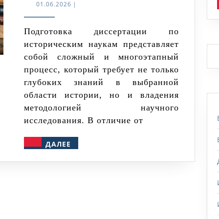
исследова
01.06.2026
01.06.2026
|
как
научный
Подготовка диссертации по
историческим наукам представляет
труд:
собой сложный и многоэтапный
особеннос
процесс, который требует не только
написания
глубоких знаний в выбранной
диссертац
области истории, но и владения
по
методологией научного
историчес
исследования. В отличие от
наукам
ДАЛЕЕ
ДАЛЕЕ