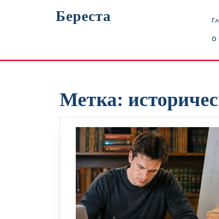
Перейти
Береста
к
Г
содержимому
О
Метка:
историчес