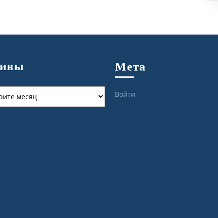
хивы
Мета
ы
Войти