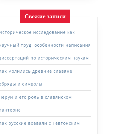
Свежие записи
Историческое исследование как
научный труд: особенности написания
диссертаций по историческим наукам
Как молились древние славяне:
обряды и символы
Перун и его роль в славянском
пантеоне
Как русские воевали с Тевтонским