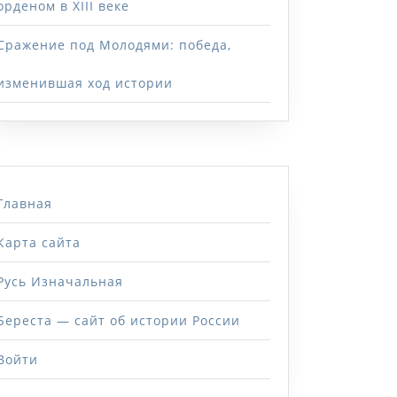
орденом в XIII веке
Сражение под Молодями: победа,
изменившая ход истории
Главная
Карта сайта
Русь Изначальная
Береста — сайт об истории России
Войти