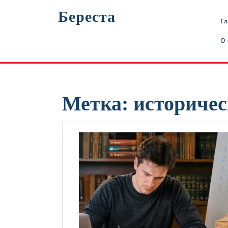
Перейти
Береста
к
Г
содержимому
О
Метка:
историчес