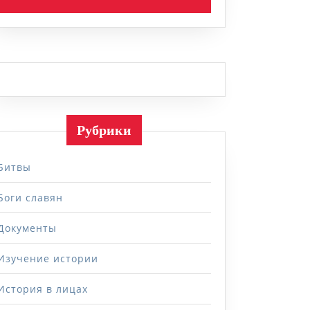
ние
ти
ий
Рубрики
ким
Битвы
Боги славян
Документы
Изучение истории
История в лицах