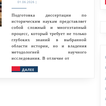
исследова
01.06.2026
01.06.2026
|
как
научный
Подготовка диссертации по
историческим наукам представляет
труд:
собой сложный и многоэтапный
особеннос
процесс, который требует не только
написания
глубоких знаний в выбранной
диссертац
области истории, но и владения
по
методологией научного
историчес
исследования. В отличие от
наукам
ДАЛЕЕ
ДАЛЕЕ