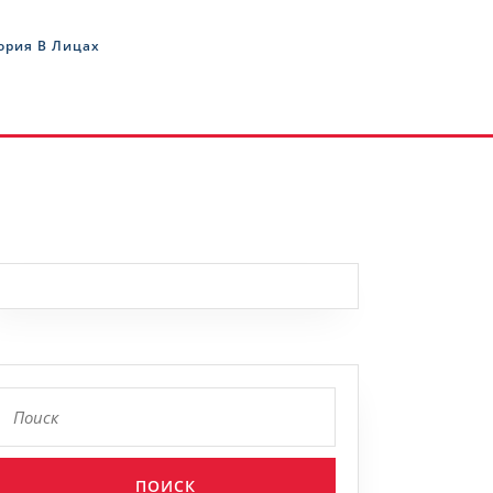
ория В Лицах
Найти:
кое