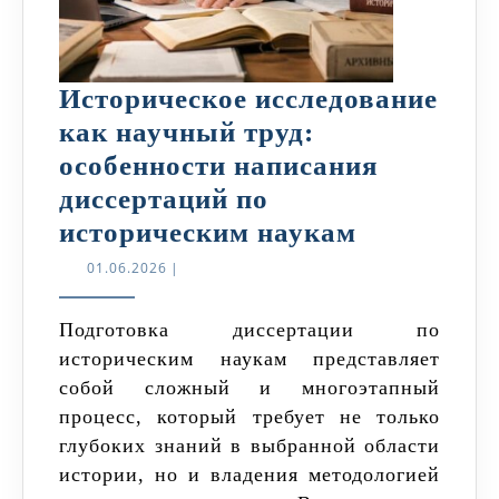
Историческое исследование
как научный труд:
особенности написания
диссертаций по
Историчес
историческим наукам
исследова
01.06.2026
01.06.2026
|
как
научный
Подготовка диссертации по
историческим наукам представляет
труд:
собой сложный и многоэтапный
особеннос
процесс, который требует не только
написани
глубоких знаний в выбранной области
диссертац
истории, но и владения методологией
по