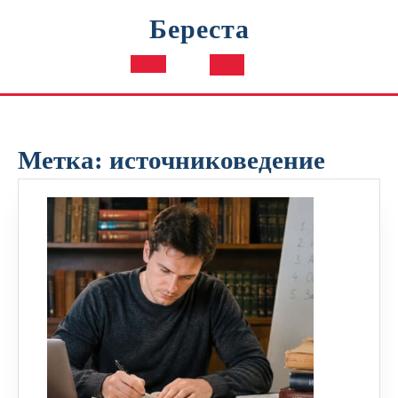
Перейти
Береста
к
содержимому
Кнопка
Открыть
Метка:
источниковедение