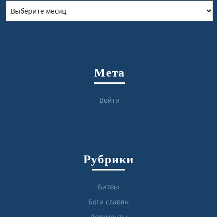
Архивы
Мета
Войти
Рубрики
Битвы
Боги славян
Документы