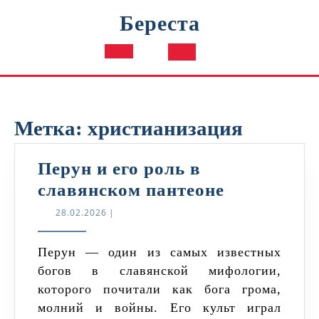
Перейти
Береста
к
содержимому
Кнопка
Открыть
Метка:
христианизация
Перун и его роль в
Перун
славянском пантеоне
и
28.02.2026
28.02.2026
|
его
роль
Перун — один из самых известных
богов в славянской мифологии,
в
которого почитали как бога грома,
славянско
молний и войны. Его культ играл
пантеоне