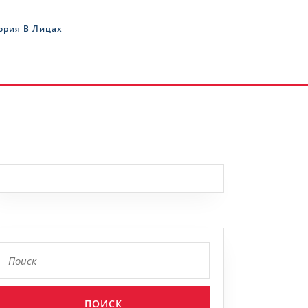
ория В Лицах
Найти: