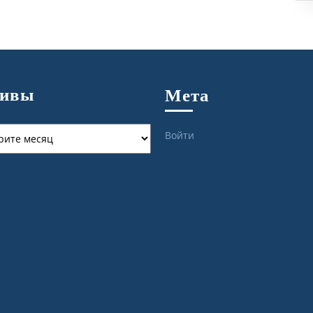
хивы
Мета
ы
Войти