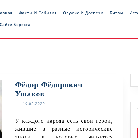
лавная
Факты И События
Оружие И Доспехи
Битвы
Ист
 Сайте Береста
Фёдор Фёдорович
Фёдор
Ушаков
Фёдорович
19.02.2020
19.02.2020
|
Ушаков
У каждого народа есть свои герои,
жившие в разные исторические
эпохи и которые являются