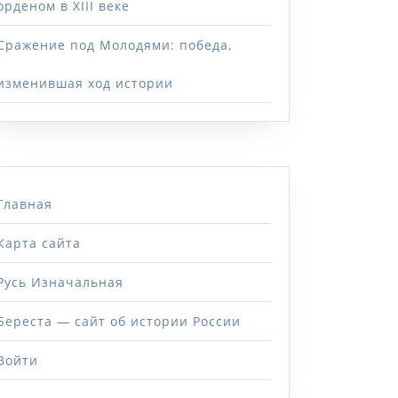
орденом в XIII веке
Сражение под Молодями: победа,
изменившая ход истории
Главная
Карта сайта
Русь Изначальная
Береста — сайт об истории России
Войти