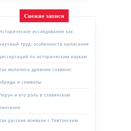
Свежие записи
Историческое исследование как
научный труд: особенности написания
диссертаций по историческим наукам
Как молились древние славяне:
обряды и символы
Перун и его роль в славянском
пантеоне
Как русские воевали с Тевтонским