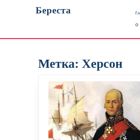
Перейти
Береста
к
Г
содержимому
О
Метка:
Херсон