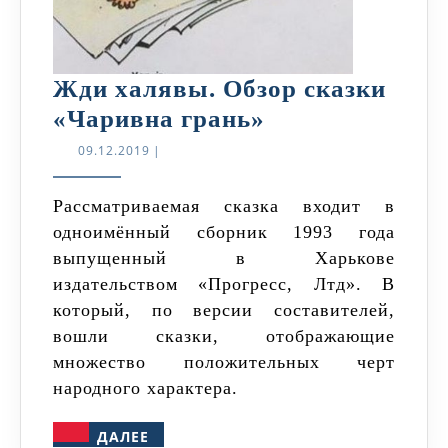
Жди халявы. Обзор сказки
Жди
«Чаривна грань»
халявы.
09.12.2019
09.12.2019
|
Обзор
сказки
Рассматриваемая сказка входит в
одноимённый сборник 1993 года
«Чаривна
выпущенный в Харькове
грань»
издательством «Прогресс, Лтд». В
который, по версии составителей,
вошли сказки, отображающие
множество положительных черт
народного характера.
ДАЛЕЕ
ДАЛЕЕ