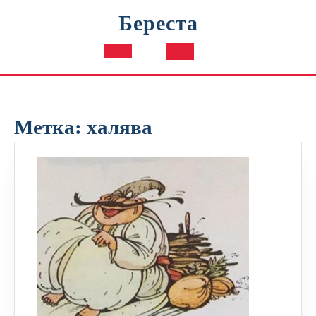
Перейти
Береста
к
содержимому
Кнопка
Открыть
Метка:
халява