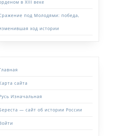
орденом в XIII веке
Сражение под Молодями: победа,
изменившая ход истории
Главная
Карта сайта
Русь Изначальная
Береста — сайт об истории России
Войти