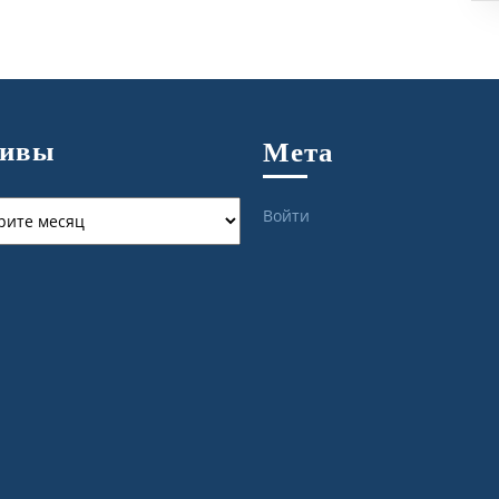
хивы
Мета
ы
Войти