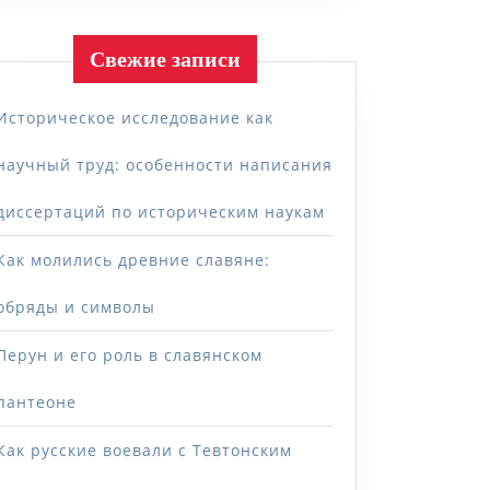
Свежие записи
Историческое исследование как
научный труд: особенности написания
диссертаций по историческим наукам
Как молились древние славяне:
обряды и символы
Перун и его роль в славянском
пантеоне
Как русские воевали с Тевтонским