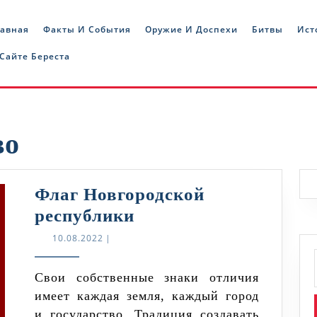
лавная
Факты И События
Оружие И Доспехи
Битвы
Ист
 Сайте Береста
во
Флаг Новгородской
Флаг
республики
Новгородской
10.08.2022
10.08.2022
|
республики
Свои собственные знаки отличия
имеет каждая земля, каждый город
и государство. Традиция создавать