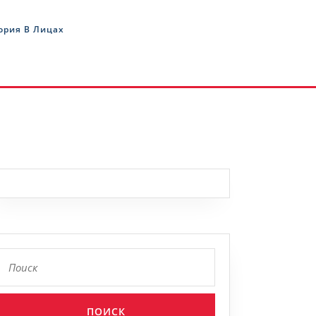
ория В Лицах
Найти: