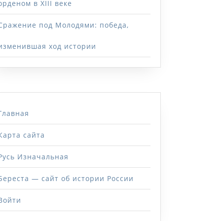
орденом в XIII веке
Сражение под Молодями: победа,
изменившая ход истории
Главная
Карта сайта
Русь Изначальная
Береста — сайт об истории России
Войти