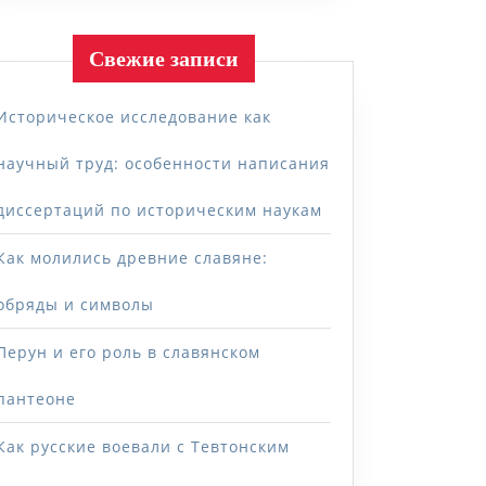
Свежие записи
Историческое исследование как
научный труд: особенности написания
диссертаций по историческим наукам
Как молились древние славяне:
обряды и символы
Перун и его роль в славянском
пантеоне
Как русские воевали с Тевтонским