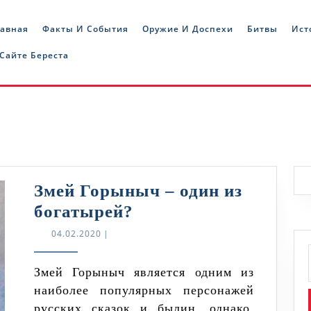
лавная
Факты И События
Оружие И Доспехи
Битвы
Ист
 Сайте Береста
Змей Горыныч – один из
Змей
богатырей?
Горыныч
04.02.2020
04.02.2020
|
–
один
Змей Горыныч является одним из
наиболее популярных персонажей
из
русских сказок и былин, однако,