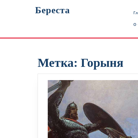
Перейти
Береста
к
Г
содержимому
О
Метка:
Горыня