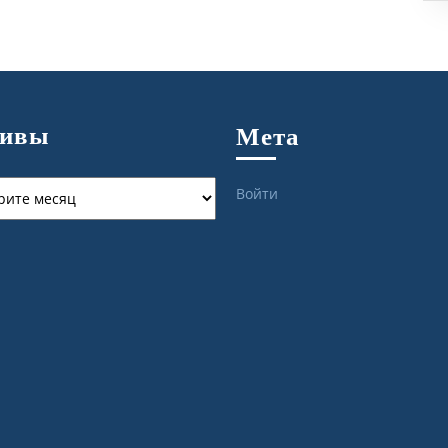
хивы
Мета
ы
Войти