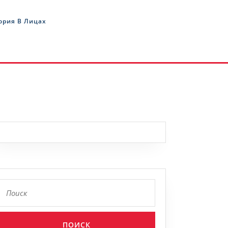
ория В Лицах
Найти: