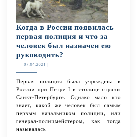
Когда в России появилась
первая полиция и что за
человек был назначен ею
Когда
руководить?
в
07.04.2021
07.04.2021
|
России
появилась
Первая полиция была учреждена в
России при Петре I в столице страны
первая
Санкт-Петербурге. Однако мало кто
полиция
знает, какой же человек был самым
и
первым начальником полиции, или
что
генерал-полицмейстером, как тогда
за
называлась
человек