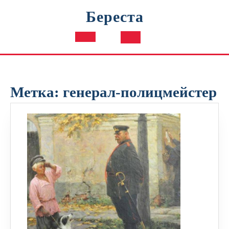
Перейти
Береста
к
содержимому
Кнопка
Открыть
Метка:
генерал-полицмейстер